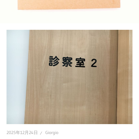
ポ
ー
ト、
あ
な
た
の
町
の
頼
れ
る
ク
リ
2025年12月24日
Giorgio
ニ