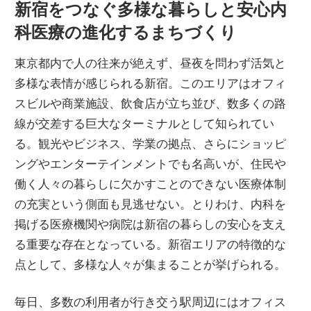
新宿をつなぐ多様な暮らしと安心内
ッ
ク
科医療の進化するまちづくり
見
東京都内で人の往来が絶えず、昼夜を問わず活気と
つ
多様な表情が感じられる新宿。
このエリアはオフィ
け
スビルや商業施設、飲食店が立ち並び、数多くの路
よ
線が交差する巨大なターミナルとして知られてい
う！
る。観光やビジネス、学業の拠点、さらにショッピ
ングやエンターテインメントでも名高いが、住民や
働く人々の暮らしに欠かすことのできない医療体制
の充実という側面も見逃せない。とりわけ、内科を
掲げる医療機関や病院は新宿の暮らしの安心を支え
る重要な存在となっている。新宿エリアの特徴的な
点として、多様な人々が集まることが挙げられる。
毎日、多数の利用者が行き交う駅周辺にはオフィス