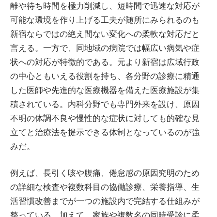
離や待ち時間を極力削減し、短時間で迅速な対応が
可能な環境を作り上げる工夫が随所にみられるのも
新宿ならではの絶え間ない変化への柔軟な対応だと
言える。一方で、同地域の病院では幅広い病気や症
状への対応が特徴的である。元より新宿は広域行政
の中心ともいえる役割を持ち、各分野の診療に精通
した医師や先進的な医療機器を備えた医療施設が集
積されている。内科分野でも専門外来を設け、原因
不明の体調不良や慢性的な症状に対しても的確な見
立てと治療法を提示できる体制となっているのが強
みだ。
例えば、長引く咳や腹痛、倦怠感の原因究明のため
の詳細な検査や複数科目の協働診療、栄養指導、生
活習慣改善までが一つの施設内で完結する仕組みが
整っている。加えて、家族や複数名の同時受診に柔