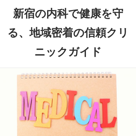
コ
新宿の内科で健康を守
ン
テ
る、地域密着の信頼クリ
ン
ツ
ニックガイド
へ
ス
新
キ
宿
ッ
で
プ
安
心
の
健
康
サ