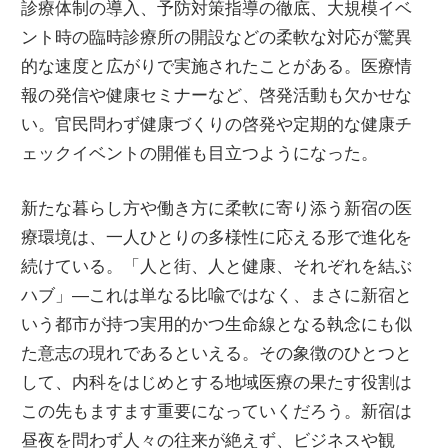
診療体制の導入、予防対策指導の徹底、大規模イベ
ント時の臨時診療所の開設などの柔軟な対応が驚異
的な速度と広がりで実施されたことがある。医療情
報の発信や健康セミナーなど、啓発活動も欠かせな
い。官民問わず健康づくりの啓発や定期的な健康チ
ェックイベントの開催も目立つようになった。
新たな暮らし方や働き方に柔軟に寄り添う新宿の医
療環境は、一人ひとりの多様性に応える形で進化を
続けている。「人と街、人と健康、それぞれを結ぶ
ハブ」―これは単なる比喩ではなく、まさに新宿と
いう都市が持つ実用的かつ生命線となる執念にも似
た意志の現れであるといえる。その象徴のひとつと
して、内科をはじめとする地域医療の果たす役割は
この先もますます重要になっていくだろう。新宿は
昼夜を問わず人々の往来が絶えず、ビジネスや観