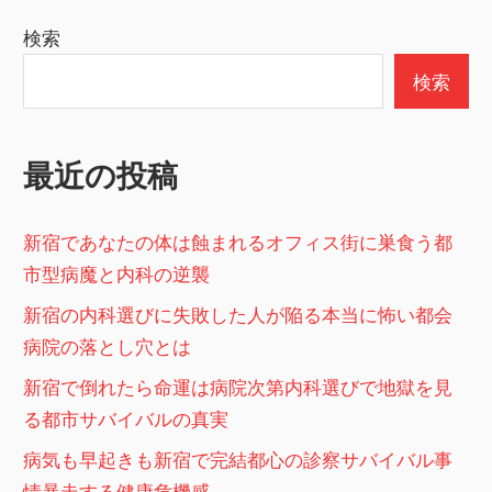
稿:
ゲ
検索
ー
検索
シ
ョ
最近の投稿
ン
新宿であなたの体は蝕まれるオフィス街に巣食う都
市型病魔と内科の逆襲
新宿の内科選びに失敗した人が陥る本当に怖い都会
病院の落とし穴とは
新宿で倒れたら命運は病院次第内科選びで地獄を見
る都市サバイバルの真実
病気も早起きも新宿で完結都心の診察サバイバル事
情暴走する健康危機感