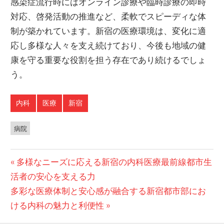
感染症流行時にはオンライン診療や臨時診療の即時
対応、啓発活動の推進など、柔軟でスピーディな体
制が築かれています。新宿の医療環境は、変化に適
応し多様な人々を支え続けており、今後も地域の健
康を守る重要な役割を担う存在であり続けるでしょ
う。
内科
医療
新宿
病院
投
前
多様なニーズに応える新宿の内科医療最前線都市生
の
活者の安心を支える力
稿
次
投
多彩な医療体制と安心感が融合する新宿都市部にお
ナ
の
稿:
ける内科の魅力と利便性
ビ
投